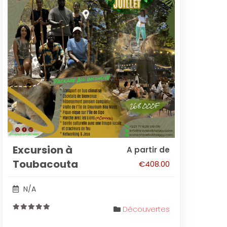
Excursion à
A partir de
Toubacouta
€
408.00
N/A
Découvertes
0
out