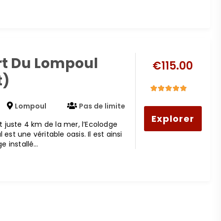
rt Du Lompoul
€
115.00
t)
5
5
out of
Lompoul
Pas de limite
Explorer
t juste 4 km de la mer, l’Ecolodge
est une véritable oasis. Il est ainsi
ge installé…