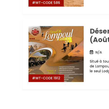
#WT-CODE 586
Dése
(Aoû
N/A
Situé à tou
de Lompoul 
le seul Lod
#WT-CODE 1912