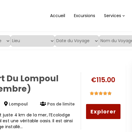
Accueil
Excursions
Services
rt Du Lompoul
€
115.00
embre)
5
4.2
out
Lompoul
Pas de limite
of
Explorer
t juste 4 km de la mer, l’Ecolodge
est une véritable oasis. Il est ainsi
ge installé…