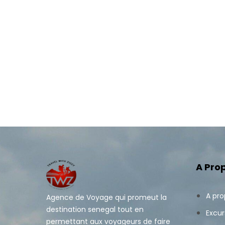
A Pro
A pr
Agence de Voyage qui promeut la
destination senegal tout en
Excur
permettant aux voyageurs de faire