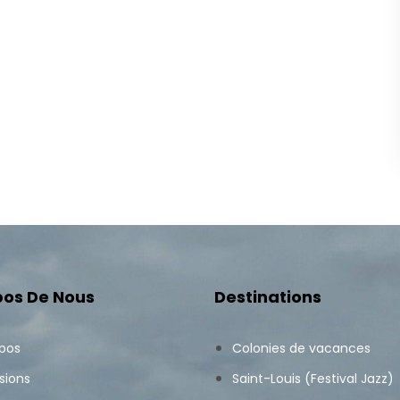
pos De Nous
Destinations
opos
Colonies de vacances
sions
Saint-Louis (Festival Jazz)