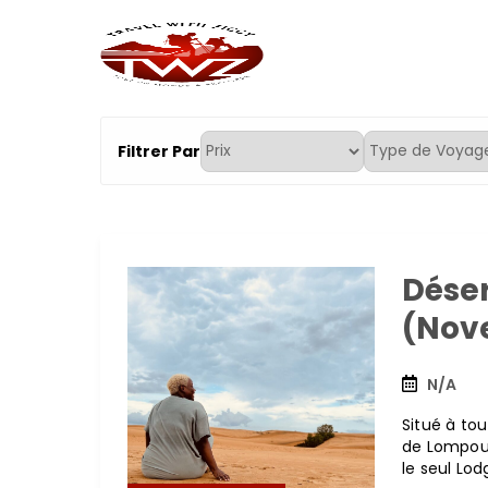
TravelWithZiggy
Explore le monde avec moi
Filtrer Par
Dése
(Nov
N/A
Situé à tou
de Lompoul 
le seul Lod