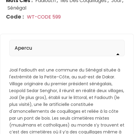
Mots Clés :
Fadiouth
,
Îles Des Coquillages
,
Joal
,
Sénégal
Code :
WT-CODE 599
Apercu
Joal Fadiouth est une commune du Sénégal située à
l'extrémité de la Petite-Côte, au sud-est de Dakar.
Village originaire du premier président sénégalais,
Leopold Sedar Senghor, il réunit en réalité deux villages,
Joal (le plus gros), établi sur le littoral, et Fadiouth (le
plus visité), une île artificielle constituée
d'amoncellements de coquillages et reliée à la côte
par un pont de bois. Les seuls cimetières mixtes
(musulmans et catholiques) au monde s’y trouvent et
c’est des cimetières où il y’a des coquillages même à