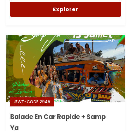
0
5
out
Explorer
of
#WT-CODE 2945
Balade En Car Rapide + Samp
Ya