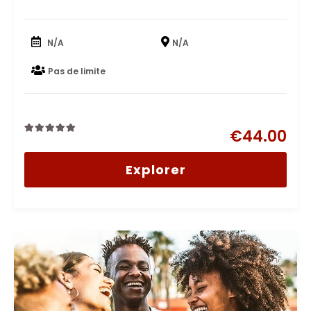
N/A
N/A
Pas de limite
€
44.00
0
5
out
Explorer
of