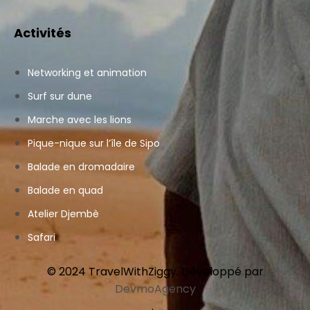
Activités
Networking et animation
Surf sur dune
Marche avec les lions
Pique-nique sur l’île de Sipo
Balade en dromadaire
Balade en quad
Atelier Djembè
Safari
© 2024 TravelWithZiggy. Développé par
DevmoAgency
.