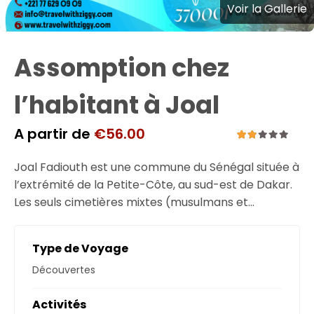
Voir la Gallerie
Assomption chez
l’habitant à Joal
A partir de
€
56.00
1.67
5
Joal Fadiouth est une commune du Sénégal située à
out
of
l’extrémité de la Petite-Côte, au sud-est de Dakar.
Les seuls cimetières mixtes (musulmans et…
Type de Voyage
Découvertes
Activités