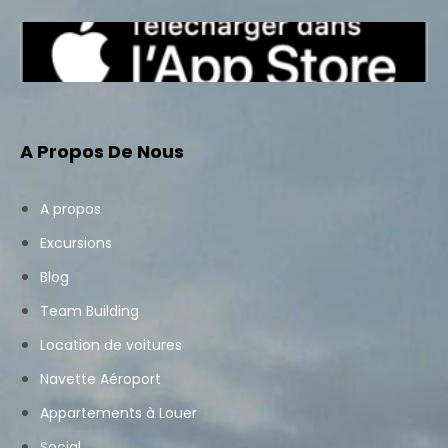
A Propos De Nous
A propos
Excursions
Blog
Team Building
Location de voitures
Navette Aéroport
Appartements à Louer
Social