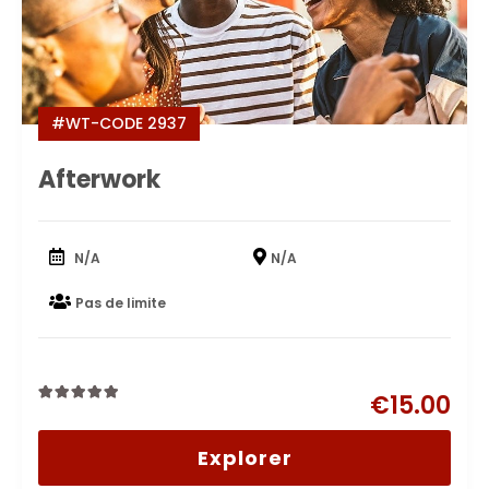
#WT-CODE 2937
Afterwork
N/A
N/A
Pas de limite
€
15.00
0
5
out
Explorer
of