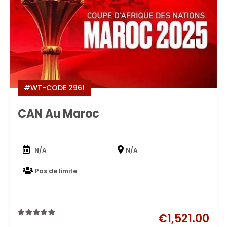
#WT-CODE 2961
CAN Au Maroc
N/A
N/A
Pas de limite
€
1,521.00