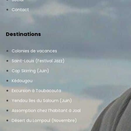
Contact
Destinations
Colonies de vacances
Saint-Louis (Festival Jazz)
Cap Skirring (Juin)
Kédougou
Excursion à Toubacouta
Yendou îles du Saloum (Juin)
Assomption chez l’habitant à Joal
Désert du Lompoul (Novembre)