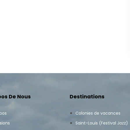
pos De Nous
Destinations
opos
Colonies de vacances
sions
Saint-Louis (Festival Jazz)