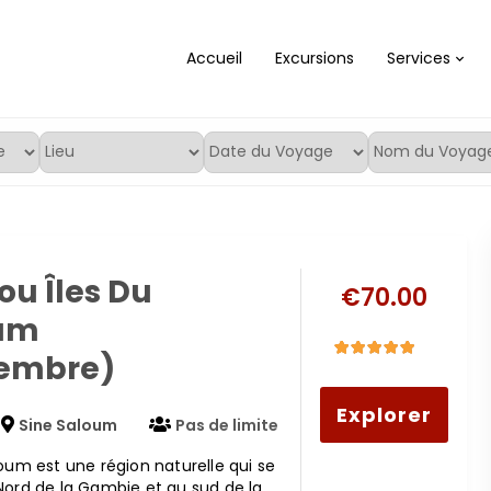
Accueil
Excursions
Services
u Îles Du
€
70.00
um
embre)
5
5
out of
Explorer
Sine Saloum
Pas de limite
oum est une région naturelle qui se
Nord de la Gambie et au sud de la