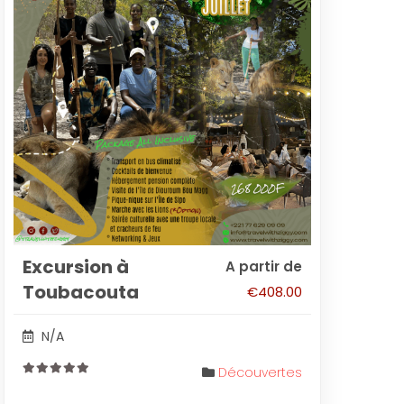
Excursion à
A partir de
Toubacouta
€
408.00
N/A
Découvertes
0
out