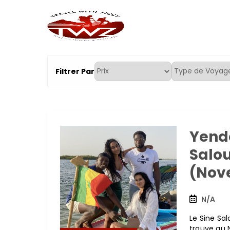
TravelWithZiggy
Explore le monde avec moi
Filtrer Par
Yendo
Salo
(Nov
N/A
Le Sine Sal
trouve au 