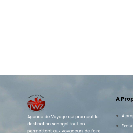
A Pro
A pr
Agence de Voyage qui promeut la
destination senegal tout en
Excur
permettant aux voyageurs de faire