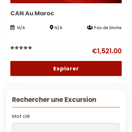
CAN Au Maroc
N/A
N/A
Pas de limite
€
1,521.00
0
5
out
of
Explorer
Rechercher une Excursion
Mot clé