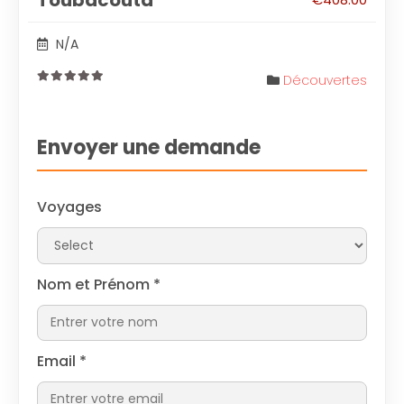
Toubacouta
N/A
Découvertes
0
out
of
Envoyer une demande
Voyages
Nom et Prénom
*
Email
*