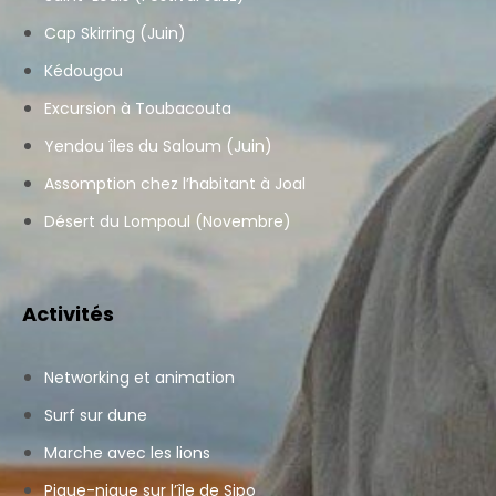
Cap Skirring (Juin)
Kédougou
Excursion à Toubacouta
Yendou îles du Saloum (Juin)
Assomption chez l’habitant à Joal
Désert du Lompoul (Novembre)
Activités
Networking et animation
Surf sur dune
Marche avec les lions
Pique-nique sur l’île de Sipo