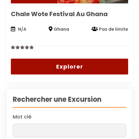
Chale Wote Festival Au Ghana
N/A
Ghana
Pas de limite
0
5
out
Explorer
of
Rechercher une Excursion
Mot clé