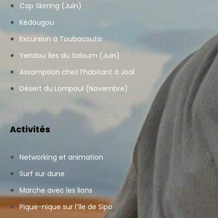
Cap Skirring (Juin)
Kédougou
Excursion à Toubacouta
Yendou îles du Saloum (Juin)
Assomption chez l’habitant à Joal
Désert du Lompoul (Novembre)
Activités
Networking et animation
Surf sur dune
Marche avec les lions
Pique-nique sur l’île de Sipo