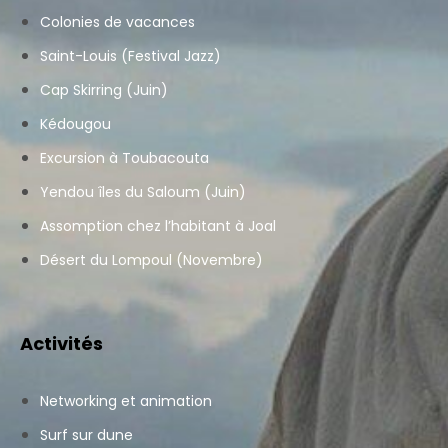
Colonies de vacances
Saint-Louis (Festival Jazz)
Cap Skirring (Juin)
Kédougou
Excursion à Toubacouta
Yendou îles du Saloum (Juin)
Assomption chez l’habitant à Joal
Désert du Lompoul (Novembre)
Activités
Networking et animation
Surf sur dune