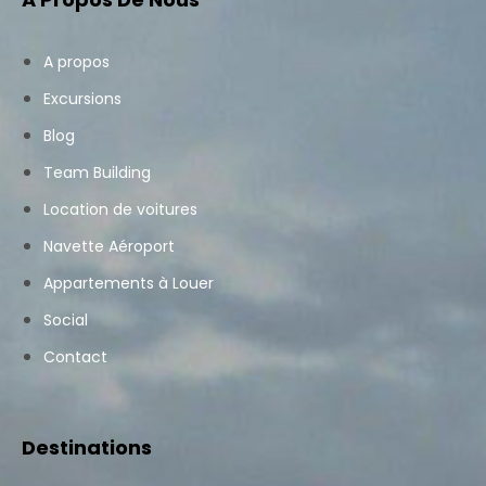
A propos
Excursions
Blog
Team Building
Location de voitures
Navette Aéroport
Appartements à Louer
Social
Contact
Destinations