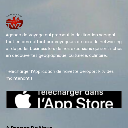
Agence de Voyage qui promeut la destination senegal
tout en permettant aux voyageurs de faire du networking
et de parler business lors de nos excursions qui sont riches
en découvertes géographique, culturelle, culinaire…
Télécharger l’Application de navette aéroport Pity dès
maintenant !
A Propos De Nous