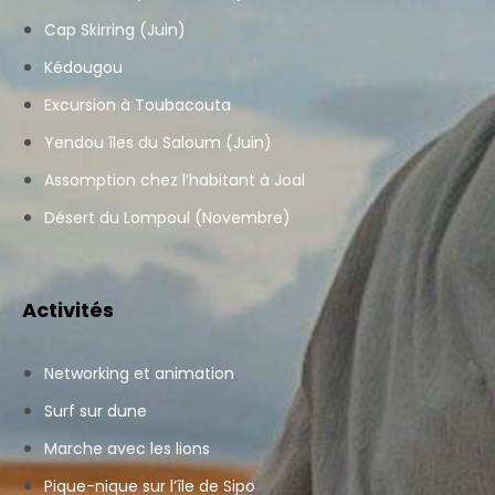
Cap Skirring (Juin)
Kédougou
Excursion à Toubacouta
Yendou îles du Saloum (Juin)
Assomption chez l’habitant à Joal
Désert du Lompoul (Novembre)
Activités
Networking et animation
Surf sur dune
Marche avec les lions
Pique-nique sur l’île de Sipo