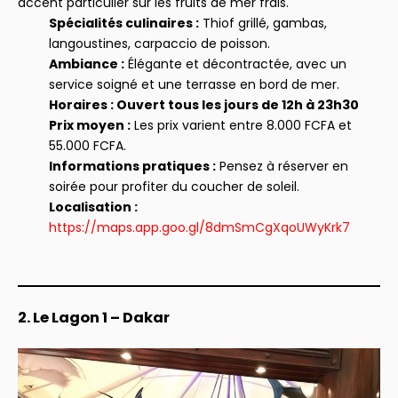
accent particulier sur les fruits de mer frais.
Spécialités culinaires :
Thiof grillé, gambas,
langoustines, carpaccio de poisson.
Ambiance :
Élégante et décontractée, avec un
service soigné et une terrasse en bord de mer.
Horaires : Ouvert tous les jours de 12h à 23h30
Prix moyen :
Les prix varient entre 8.000 FCFA et
55.000 FCFA.
Informations pratiques :
Pensez à réserver en
soirée pour profiter du coucher de soleil.
Localisation :
https://maps.app.goo.gl/8dmSmCgXqoUWyKrk7
2. Le Lagon 1 – Dakar