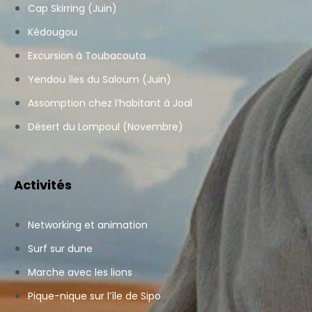
Cap Skirring (Juin)
Kédougou
Excursion à Toubacouta
Yendou îles du Saloum (Juin)
Assomption chez l’habitant à Joal
Désert du Lompoul (Novembre)
Activités
Networking et animation
Surf sur dune
Marche avec les lions
Pique-nique sur l’île de Sipo