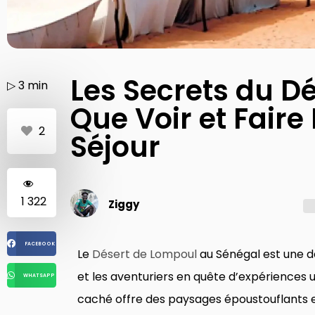
Les Secrets du D
▷
3
min
Que Voir et Faire
2
Séjour
1 322
Ziggy
FACEBOOK
Le
Désert de Lompoul
au Sénégal est une d
et les aventuriers en quête d’expériences u
WHATSAPP
caché offre des paysages époustouflants et 