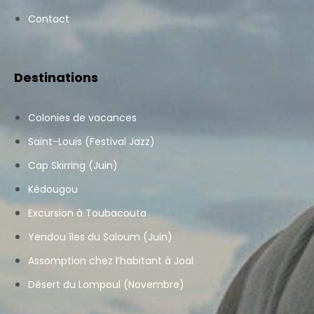
Contact
Destinations
Colonies de vacances
Saint-Louis (Festival Jazz)
Cap Skirring (Juin)
Kédougou
Excursion à Toubacouta
Yendou îles du Saloum (Juin)
Assomption chez l’habitant à Joal
Désert du Lompoul (Novembre)