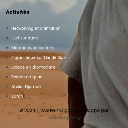
Activités
Networking et animation
Surf sur dune
Marche avec les lions
Pique-nique sur l’île de Sipo
Balade en dromadaire
Balade en quad
Atelier Djembè
Safari
© 2024 TravelWithZiggy. Développé par
DevmoAgency
.