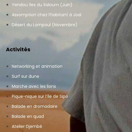
Yendou îles du Saloum (Juin)
Assomption chez l’habitant à Joal
Désert du Lompoul (Novembre)
Activités
Networking et animation
Surf sur dune
Marche avec les lions
Pique-nique sur l’île de Sipo
Balade en dromadaire
Balade en quad
Atelier Djembè