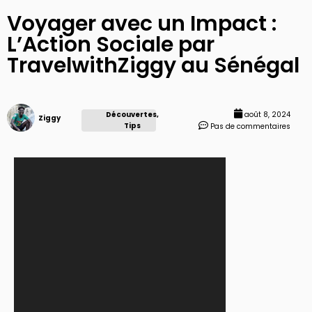
Voyager avec un Impact :
L’Action Sociale par
TravelwithZiggy au Sénégal
Découvertes
,
août 8, 2024
Ziggy
Tips
Pas de commentaires
Lecteur
vidéo