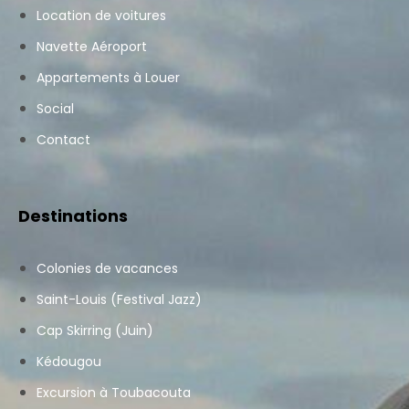
Location de voitures
Navette Aéroport
Appartements à Louer
Social
Contact
Destinations
Colonies de vacances
Saint-Louis (Festival Jazz)
Cap Skirring (Juin)
Kédougou
Excursion à Toubacouta