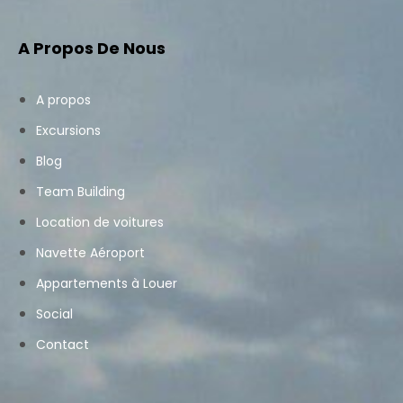
A Propos De Nous
A propos
Excursions
Blog
Team Building
Location de voitures
Navette Aéroport
Appartements à Louer
Social
Contact