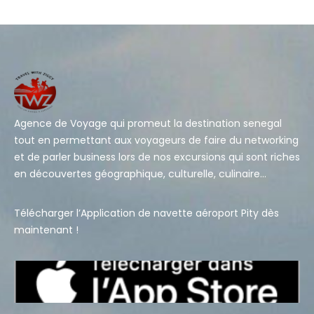
Agence de Voyage qui promeut la destination senegal
tout en permettant aux voyageurs de faire du networking
et de parler business lors de nos excursions qui sont riches
en découvertes géographique, culturelle, culinaire…
Télécharger l’Application de navette aéroport Pity dès
maintenant !