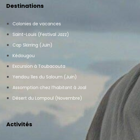
Destinations
Colonies de vacances
Saint-Louis (Festival Jazz)
Cap Skirring (Juin)
Kédougou
Excursion à Toubacouta
Yendou îles du Saloum (Juin)
Assomption chez l’habitant à Joal
Désert du Lompoul (Novembre)
Activités