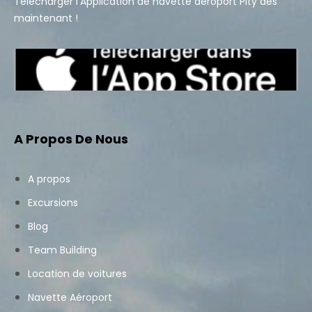
Télécharger l’Application de navette aéroport Pity dès
maintenant !
A Propos De Nous
A propos
Excursions
Blog
Team Building
Location de voitures
Navette Aéroport