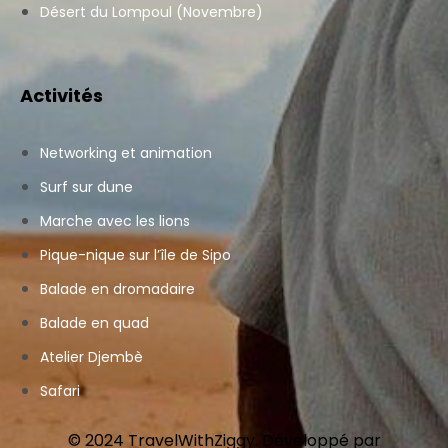
Désert du Lompoul (Novembre)
Activités
Networking et animation
Surf sur dune
Marche avec les lions
Pique-nique sur l’île de Sipo
Balade en dromadaire
Balade en quad
Atelier Djembè
Safari
© 2024 TravelWithZiggy. Développé par