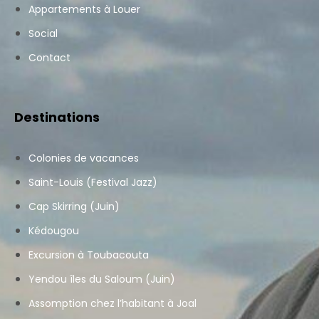
Appartements à Louer
Social
Contact
Destinations
Colonies de vacances
Saint-Louis (Festival Jazz)
Cap Skirring (Juin)
Kédougou
Excursion à Toubacouta
Yendou îles du Saloum (Juin)
Assomption chez l’habitant à Joal