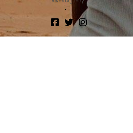
DevmoAgency
.