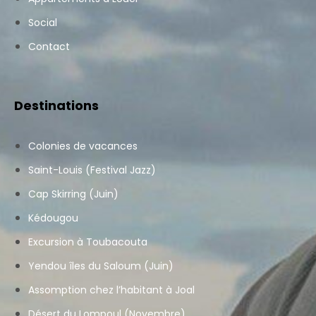
Social
Contact
Destinations
Colonies de vacances
Saint-Louis (Festival Jazz)
Cap Skirring (Juin)
Kédougou
Excursion à Toubacouta
Yendou îles du Saloum (Juin)
Assomption chez l’habitant à Joal
Désert du Lompoul (Novembre)