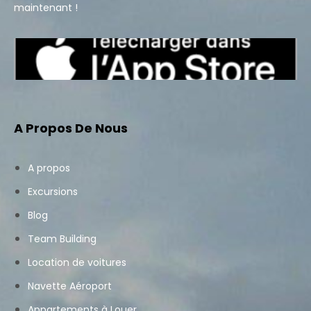
maintenant !
A Propos De Nous
A propos
Excursions
Blog
Team Building
Location de voitures
Navette Aéroport
Appartements à Louer