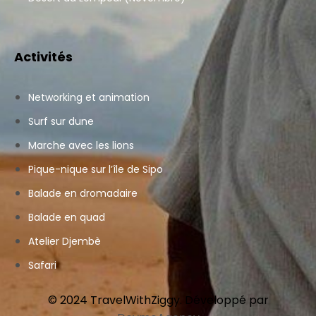
Activités
Networking et animation
Surf sur dune
Marche avec les lions
Pique-nique sur l’île de Sipo
Balade en dromadaire
Balade en quad
Atelier Djembè
Safari
© 2024 TravelWithZiggy. Développé par