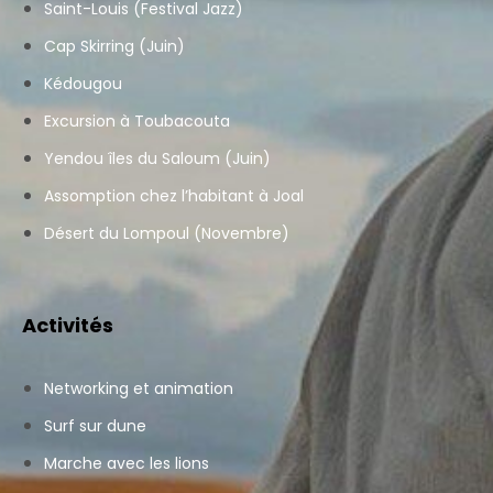
Saint-Louis (Festival Jazz)
Cap Skirring (Juin)
Kédougou
Excursion à Toubacouta
Yendou îles du Saloum (Juin)
Assomption chez l’habitant à Joal
Désert du Lompoul (Novembre)
Activités
Networking et animation
Surf sur dune
Marche avec les lions