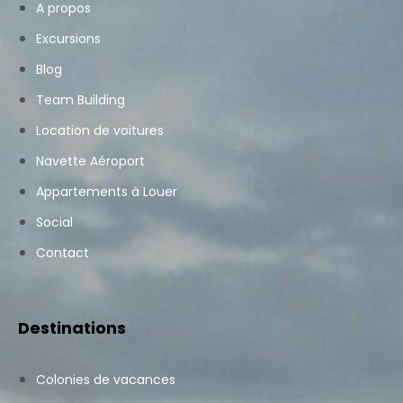
A propos
Excursions
Blog
Team Building
Location de voitures
Navette Aéroport
Appartements à Louer
Social
Contact
Destinations
Colonies de vacances