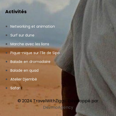
Activités
Networking et animation
Surf sur dune
Marche avec les lions
Pique-nique sur l’île de Sipo
Balade en dromadaire
Balade en quad
Atelier Djembè
Safari
© 2024 TravelWithZiggy. Développé par
DevmoAgency
.