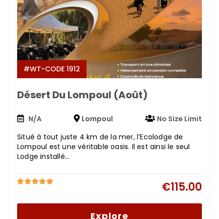
#WT-CODE 1912
Désert Du Lompoul (Août)
N/A
Lompoul
No Size Limit
Situé à tout juste 4 km de la mer, l’Ecolodge de
Lompoul est une véritable oasis. Il est ainsi le seul
Lodge installé…
€
115.00
5
5
out of
Explore