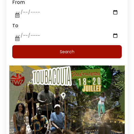
From
To