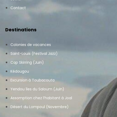
Contact
Destinations
Colonies de vacances
Saint-Louis (Festival Jazz)
Cap Skirring (Juin)
Kédougou
Excursion à Toubacouta
Yendou îles du Saloum (Juin)
Assomption chez l’habitant à Joal
Désert du Lompoul (Novembre)