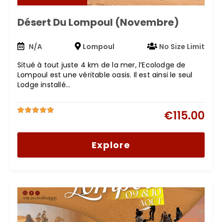
Désert Du Lompoul (Novembre)
N/A
Lompoul
No Size Limit
Situé à tout juste 4 km de la mer, l’Ecolodge de
Lompoul est une véritable oasis. Il est ainsi le seul
Lodge installé…
€
115.00
5
4.2
out
of
Explore