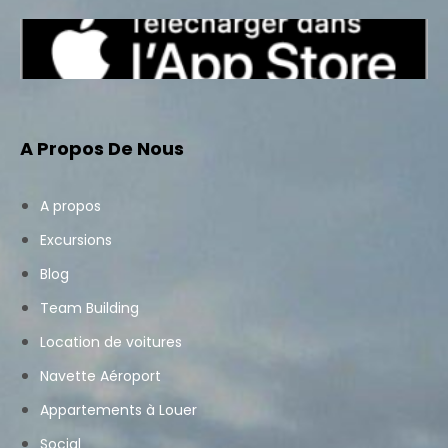
A Propos De Nous
A propos
Excursions
Blog
Team Building
Location de voitures
Navette Aéroport
Appartements à Louer
Social