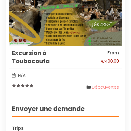
Excursion à
From
Toubacouta
€
408.00
N/A
Découvertes
0
out
of
Envoyer une demande
Trips