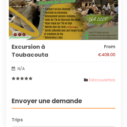
Excursion à
From
Toubacouta
€
408.00
N/A
Découvertes
0
out
of
Envoyer une demande
Trips