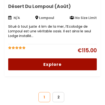
Désert Du Lompoul (Août)
N/A
Lompoul
No Size Limit
Situé à tout juste 4 km de la mer, l’Ecolodge de
Lompoul est une véritable oasis. Il est ainsi le seul
Lodge installé…
€
115.00
5
5
out of
Explore
1
2