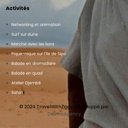
Activités
Networking et animation
Surf sur dune
Marche avec les lions
Pique-nique sur l’île de Sipo
Balade en dromadaire
Balade en quad
Atelier Djembè
Safari
© 2024 TravelWithZiggy. Développé par
DevmoAgency
.