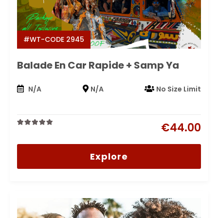
#WT-CODE 2945
Balade En Car Rapide + Samp Ya
N/A
N/A
No Size Limit
€
44.00
0
5
out
of
Explore