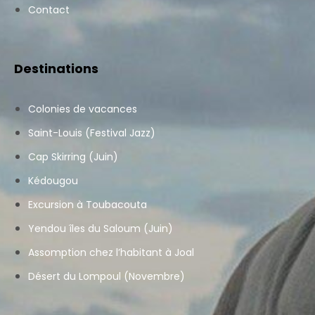
Contact
Destinations
Colonies de vacances
Saint-Louis (Festival Jazz)
Cap Skirring (Juin)
Kédougou
Excursion à Toubacouta
Yendou îles du Saloum (Juin)
Assomption chez l’habitant à Joal
Désert du Lompoul (Novembre)