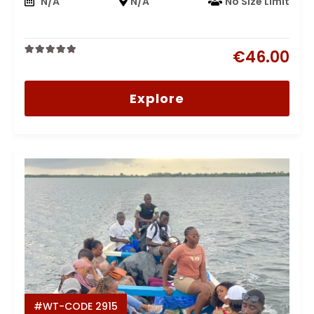
N/A
N/A
No Size Limit
€
46.00
0
5
out
of
Explore
#WT-CODE 2915