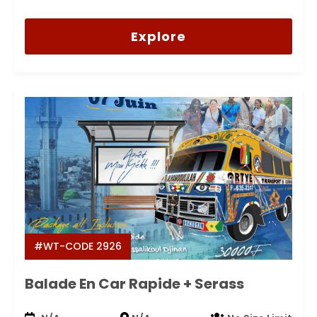
0
5
out
of
Explore
#WT-CODE 2926
Balade En Car Rapide + Serass