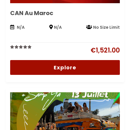
CAN Au Maroc
N/A
N/A
No Size Limit
€
1,521.00
0
5
out
of
Explore