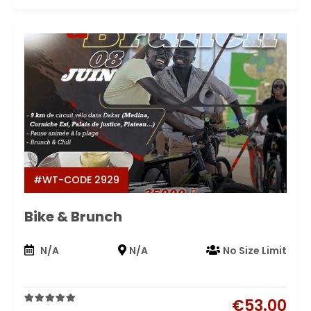
#WT-CODE 2929
Bike & Brunch
N/A
N/A
No Size Limit
€
53.00