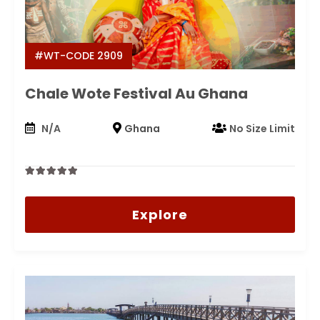
#WT-CODE 2909
Chale Wote Festival Au Ghana
N/A
Ghana
No Size Limit
0
5
out
Explore
of