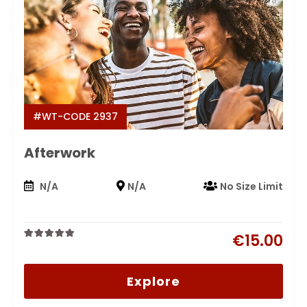
#WT-CODE 2937
Afterwork
N/A
N/A
No Size Limit
€
15.00
0
5
out
of
Explore