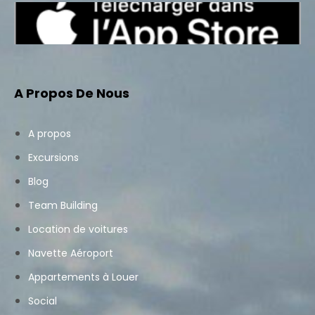
A Propos De Nous
A propos
Excursions
Blog
Team Building
Location de voitures
Navette Aéroport
Appartements à Louer
Social