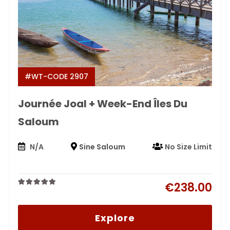
#WT-CODE 2907
Journée Joal + Week-End Îles Du
Saloum
N/A
Sine Saloum
No Size Limit
€
238.00
0
5
out
of
Explore