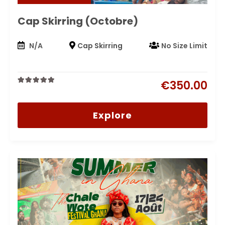
Cap Skirring (Octobre)
N/A
Cap Skirring
No Size Limit
€
350.00
0
5
out
of
Explore