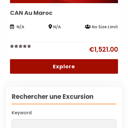
CAN Au Maroc
N/A
N/A
No Size Limit
€
1,521.00
0
5
out
of
Explore
Rechercher une Excursion
Keyword