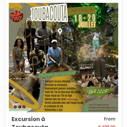
Excursion à
From
€
408.00