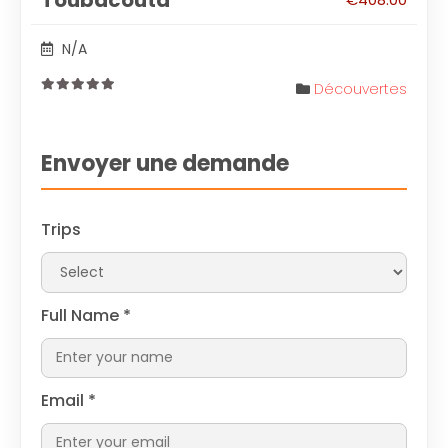
Toubacouta
N/A
Découvertes
0
out
of
Envoyer une demande
Trips
Full Name
*
Email
*