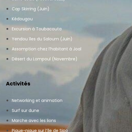
Cap Skirring (Juin)
Kédougou
Excursion à Toubacouta
Yendou îles du Saloum (Juin)
Assomption chez l’habitant à Joal
Désert du Lompoul (Novembre)
Activités
Networking et animation
Surf sur dune
Marche avec les lions
Pique-nique sur l’île de Sipo