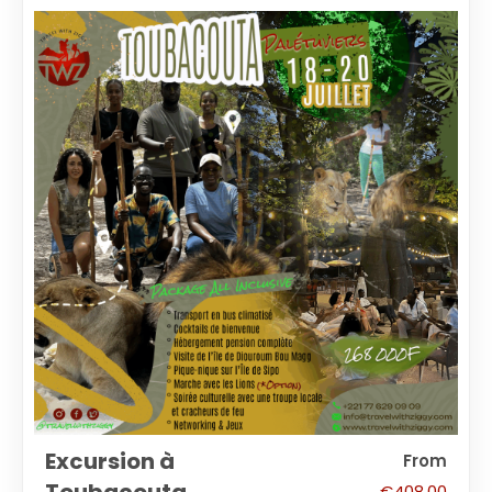
Excursion à
From
€
408.00