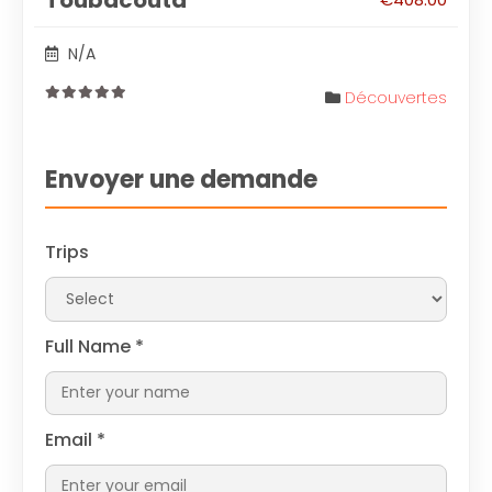
Toubacouta
N/A
Découvertes
0
out
of
Envoyer une demande
Trips
Full Name
*
Email
*