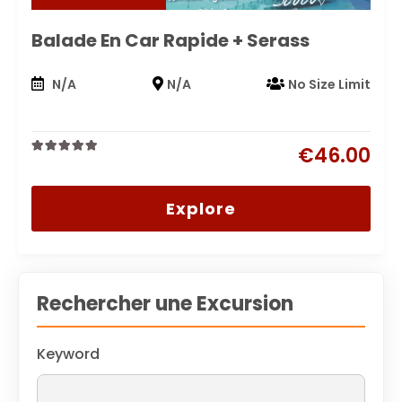
Balade En Car Rapide + Serass
N/A
N/A
No Size Limit
€
46.00
0
5
out
of
Explore
Rechercher une Excursion
Keyword