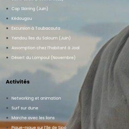
Cap Skirring (Juin)
Kédougou
Excursion à Toubacouta
Yendou îles du Saloum (Juin)
Assomption chez l’habitant à Joal
Désert du Lompoul (Novembre)
Activités
Networking et animation
Surf sur dune
Marche avec les lions
Pique-nique sur l’île de Sipo